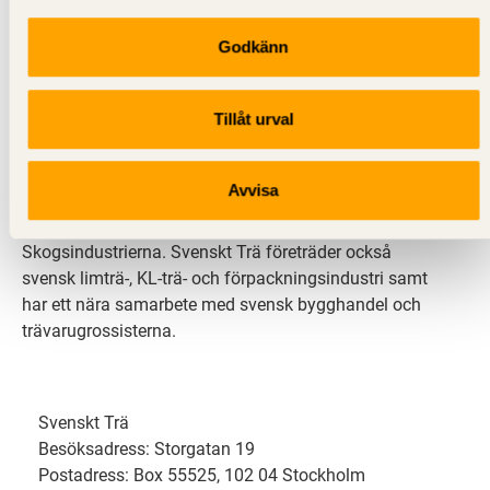
Godkänn
Svenskt Trä sprider kunskap om trä, träprodukter och
träbyggande för att främja ett hållbart samhälle och
Tillåt urval
en livskraftig sågverksnäring. Det gör vi genom att
inspirera, utbilda och driva teknisk utveckling.
Avvisa
Svenskt Trä representerar svensk sågverksindustri
och är en del av branschorganisationen
Skogsindustrierna. Svenskt Trä företräder också
svensk limträ-, KL-trä- och förpackningsindustri samt
har ett nära samarbete med svensk bygghandel och
trävarugrossisterna.
Svenskt Trä
Besöksadress: Storgatan 19
Postadress: Box 55525, 102 04 Stockholm