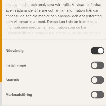
sociala medier och analysera vår trafik. Vi vidarebefordrar
även sådana identifierare och annan information från din
enhet till de sociala medier och annons- och analysföretag
som vi samarbetar med. Dessa kan i sin tur kombinera
informationen med annan information som du har
tillhandahållit eller som de har samlat in när du har använt
deras tjänster. Läs mer om vår
integritetspolicy
och
kakpolicy
.
Samtyckesval
Vi värnar om personlig integritet vilket innebär att dina
Nödvändig
personuppgifter alltid hanteras på ett ansvarsfullt sätt.
Genom att klicka på skicka lämnar du ditt samtycke.
Läs vår
integritetspolicy.
Inställningar
Statistik
Marknadsföring