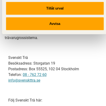
Tillåt urval
Svenskt Trä representerar svensk sågverksindustri
och är en del av branschorganisationen
Skogsindustrierna. Svenskt Trä företräder också
Avvisa
svensk limträ-, KL-trä- och förpackningsindustri samt
har ett nära samarbete med svensk bygghandel och
trävarugrossisterna.
Svenskt Trä
Besöksadress: Storgatan 19
Postadress: Box 55525, 102 04 Stockholm
Telefon:
08 - 762 72 60
info@svenskttra.se
Följ Svenskt Trä här: