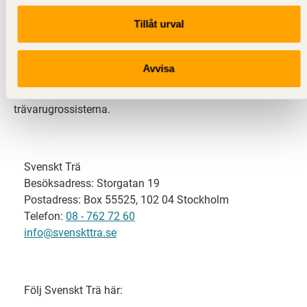
Tillåt urval
Svenskt Trä representerar svensk sågverksindustri
och är en del av branschorganisationen
Skogsindustrierna. Svenskt Trä företräder också
Avvisa
svensk limträ-, KL-trä- och förpackningsindustri samt
har ett nära samarbete med svensk bygghandel och
trävarugrossisterna.
Svenskt Trä
Besöksadress: Storgatan 19
Postadress: Box 55525, 102 04 Stockholm
Telefon:
08 - 762 72 60
info@svenskttra.se
Följ Svenskt Trä här: