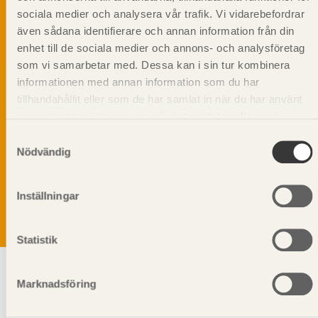
sociala medier och analysera vår trafik. Vi vidarebefordrar
även sådana identifierare och annan information från din
enhet till de sociala medier och annons- och analysföretag
som vi samarbetar med. Dessa kan i sin tur kombinera
informationen med annan information som du har
tillhandahållit eller som de har samlat in när du har använt
deras tjänster. Läs mer om vår
integritetspolicy
och
kakpolicy
.
Samtyckesval
Vi värnar om personlig integritet vilket innebär att dina
Nödvändig
personuppgifter alltid hanteras på ett ansvarsfullt sätt.
Genom att klicka på skicka lämnar du ditt samtycke.
Läs vår
integritetspolicy.
Inställningar
Statistik
Marknadsföring