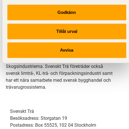
Godkänn
Svenskt Trä sprider kunskap om trä, träprodukter och
träbyggande för att främja ett hållbart samhälle och
Tillåt urval
en livskraftig sågverksnäring. Det gör vi genom att
inspirera, utbilda och driva teknisk utveckling.
Avvisa
Svenskt Trä representerar svensk sågverksindustri
och är en del av branschorganisationen
Skogsindustrierna. Svenskt Trä företräder också
svensk limträ-, KL-trä- och förpackningsindustri samt
har ett nära samarbete med svensk bygghandel och
trävarugrossisterna.
Svenskt Trä
Besöksadress: Storgatan 19
Postadress: Box 55525, 102 04 Stockholm