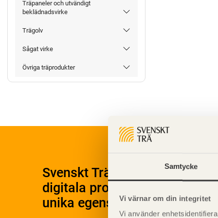
Träpaneler och utvändigt
beklädnadsvirke
Trägolv
Sågat virke
Övriga träprodukter
Samtycke
Svenskt Träs Produktkatalog 
digitala produktkatalog för at
Vi värnar om din integritet
unika egenskaper.
Vi använder enhetsidentifierar