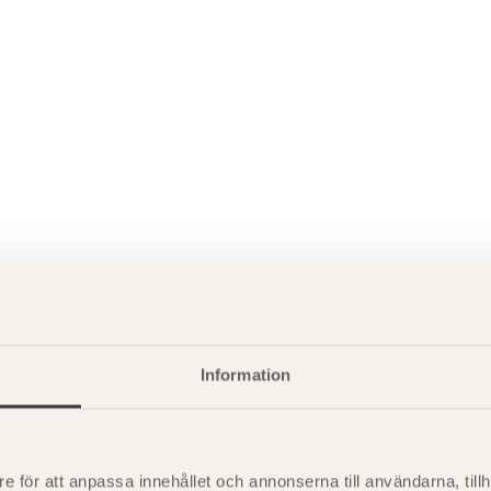
P
Information
är svensk sågverksnärings
i
t beskriva träprodukter och deras
e för att anpassa innehållet och annonserna till användarna, tillh