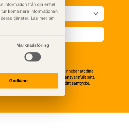
n information från din enhet
 tur kombinera informationen
t deras tjänster. Läs mer om
Marknadsföring
i värnar om personlig integritet vilket innebär att dina
ersonuppgifter alltid hanteras på ett ansvarsfullt sätt.
Godkänn
enom att klicka på skicka lämnar du ditt samtycke.
äs vår
integritetspolicy.