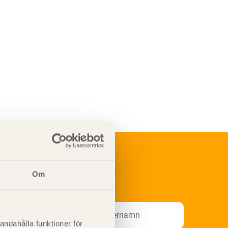
renumerera på Svenskt Träs
Om
nformationsutskick!
andahålla funktioner för