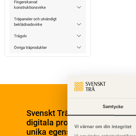
Fingerskarvat
konstruktionsvirke
Träpaneler och utvändigt
beklädnadsvirke
Trägolv
Övriga träprodukter
Samtycke
Svenskt Träs Produktkatalog 
digitala produktkatalog för at
Vi värnar om din integritet
unika egenskaper.