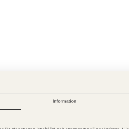
Information
P
är svensk sågverksnärings
i
t beskriva träprodukter och deras