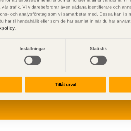
e för att anpassa innehållet och annonserna till användarna, tillh
vår trafik. Vi vidarebefordrar även sådana identifierare och anna
nnons- och analysföretag som vi samarbetar med. Dessa kan i sin
har tillhandahållit eller som de har samlat in när du har använ
kpolicy
.
Inställningar
Statistik
V
p
Tillåt urval
G
L