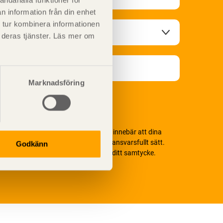
andahålla funktioner för
n information från din enhet
 tur kombinera informationen
t deras tjänster. Läs mer om
Marknadsföring
i värnar om personlig integritet vilket innebär att dina
ersonuppgifter alltid hanteras på ett ansvarsfullt sätt.
Godkänn
enom att klicka på skicka lämnar du ditt samtycke.
äs vår
integritetspolicy.