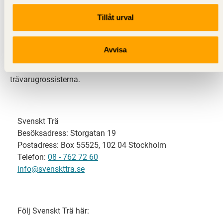
Tillåt urval
Svenskt Trä representerar svensk sågverksindustri
och är en del av branschorganisationen
Skogsindustrierna. Svenskt Trä företräder också
Avvisa
svensk limträ-, KL-trä- och förpackningsindustri samt
har ett nära samarbete med svensk bygghandel och
trävarugrossisterna.
Svenskt Trä
Besöksadress: Storgatan 19
Postadress: Box 55525, 102 04 Stockholm
Telefon:
08 - 762 72 60
info@svenskttra.se
Följ Svenskt Trä här: