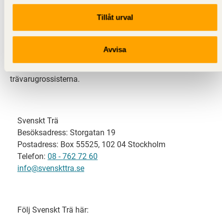
Tillåt urval
Svenskt Trä representerar svensk sågverksindustri
och är en del av branschorganisationen
Skogsindustrierna. Svenskt Trä företräder också
Avvisa
svensk limträ-, KL-trä- och förpackningsindustri samt
har ett nära samarbete med svensk bygghandel och
trävarugrossisterna.
Svenskt Trä
Besöksadress: Storgatan 19
Postadress: Box 55525, 102 04 Stockholm
Telefon:
08 - 762 72 60
info@svenskttra.se
Följ Svenskt Trä här: