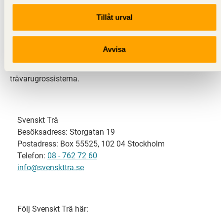
Tillåt urval
Svenskt Trä representerar svensk sågverksindustri
och är en del av branschorganisationen
Skogsindustrierna. Svenskt Trä företräder också
Avvisa
svensk limträ-, KL-trä- och förpackningsindustri samt
har ett nära samarbete med svensk bygghandel och
trävarugrossisterna.
Svenskt Trä
Besöksadress: Storgatan 19
Postadress: Box 55525, 102 04 Stockholm
Telefon:
08 - 762 72 60
info@svenskttra.se
Följ Svenskt Trä här: