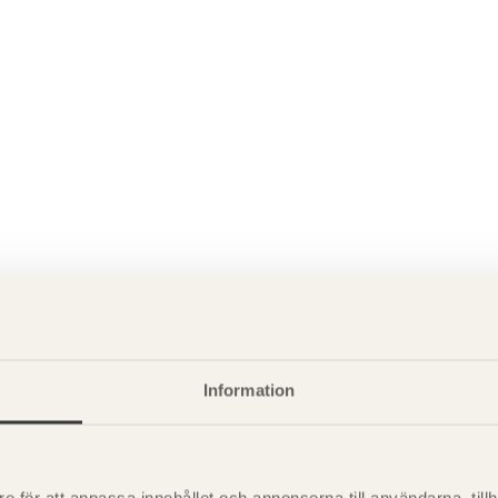
Information
P
är svensk sågverksnärings
i
t beskriva träprodukter och deras