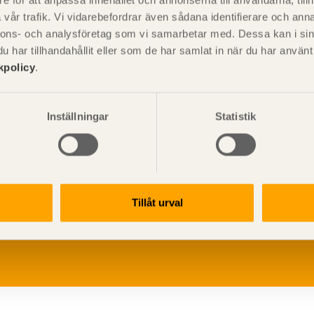
e för att anpassa innehållet och annonserna till användarna, tillh
vår trafik. Vi vidarebefordrar även sådana identifierare och anna
nnons- och analysföretag som vi samarbetar med. Dessa kan i sin
har tillhandahållit eller som de har samlat in när du har använ
kpolicy
.
Inställningar
Statistik
V
p
Tillåt urval
G
L