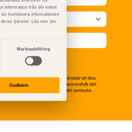
andahålla funktioner för
n information från din enhet
 tur kombinera informationen
t deras tjänster. Läs mer om
Marknadsföring
i värnar om personlig integritet vilket innebär att dina
ersonuppgifter alltid hanteras på ett ansvarsfullt sätt.
Godkänn
enom att klicka på skicka lämnar du ditt samtycke.
äs vår
integritetspolicy.