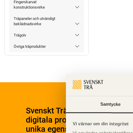
Fingerskarvat
konstruktionsvirke
Träpaneler och utvändigt
beklädnadsvirke
Trägolv
Övriga träprodukter
Samtycke
Svenskt Träs Produktkatalog 
digitala produktkatalog för at
Vi värnar om din integritet
unika egenskaper.