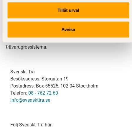
Tillåt urval
Svenskt Trä representerar svensk sågverksindustri
och är en del av branschorganisationen
Skogsindustrierna. Svenskt Trä företräder också
Avvisa
svensk limträ-, KL-trä- och förpackningsindustri samt
har ett nära samarbete med svensk bygghandel och
trävarugrossisterna.
Svenskt Trä
Besöksadress: Storgatan 19
Postadress: Box 55525, 102 04 Stockholm
Telefon:
08 - 762 72 60
info@svenskttra.se
Följ Svenskt Trä här: