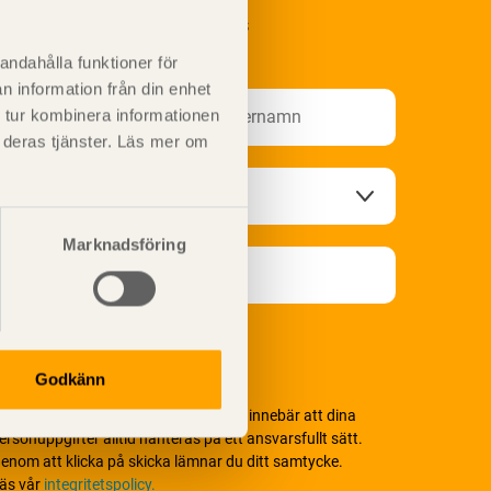
renumerera på Svenskt Träs
nformationsutskick!
andahålla funktioner för
n information från din enhet
 tur kombinera informationen
t deras tjänster. Läs mer om
Marknadsföring
Godkänn
i värnar om personlig integritet vilket innebär att dina
ersonuppgifter alltid hanteras på ett ansvarsfullt sätt.
enom att klicka på skicka lämnar du ditt samtycke.
äs vår
integritetspolicy.