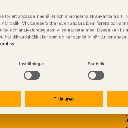
P
är svensk sågverksnärings
i
e för att anpassa innehållet och annonserna till användarna, tillh
t beskriva träprodukter och deras
vår trafik. Vi vidarebefordrar även sådana identifierare och anna
nnons- och analysföretag som vi samarbetar med. Dessa kan i sin
har tillhandahållit eller som de har samlat in när du har använ
kpolicy
.
Inställningar
Statistik
Tillåt urval
V
p
G
L