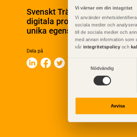
Vi värnar om din integritet
Svenskt Träs Produktkatalog 
Vi använder enhetsidentifierar
digitala produktkatalog för at
sociala medier och analysera 
unika egenskaper.
till de sociala medier och a
med annan information som du 
vår
integritetspolicy
och
ka
Dela på
Samtyckesval
Nödvändig
Avvisa