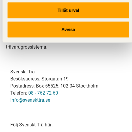
Tillåt urval
Svenskt Trä representerar svensk sågverksindustri
och är en del av branschorganisationen
Skogsindustrierna. Svenskt Trä företräder också
Avvisa
svensk limträ-, KL-trä- och förpackningsindustri samt
har ett nära samarbete med svensk bygghandel och
trävarugrossisterna.
Svenskt Trä
Besöksadress: Storgatan 19
Postadress: Box 55525, 102 04 Stockholm
Telefon:
08 - 762 72 60
info@svenskttra.se
Följ Svenskt Trä här: