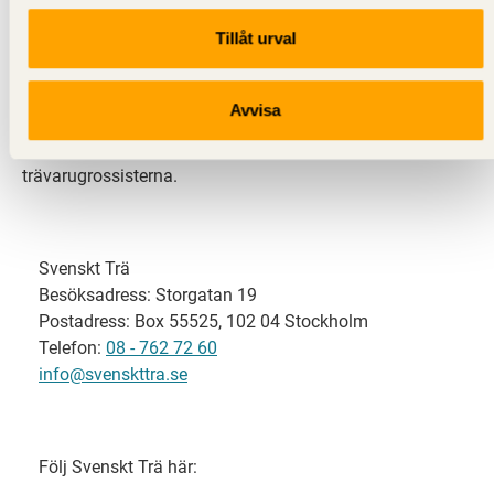
Tillåt urval
Svenskt Trä representerar svensk sågverksindustri
och är en del av branschorganisationen
Skogsindustrierna. Svenskt Trä företräder också
Avvisa
svensk limträ-, KL-trä- och förpackningsindustri samt
har ett nära samarbete med svensk bygghandel och
trävarugrossisterna.
Svenskt Trä
Besöksadress: Storgatan 19
Postadress: Box 55525, 102 04 Stockholm
Telefon:
08 - 762 72 60
info@svenskttra.se
Följ Svenskt Trä här: