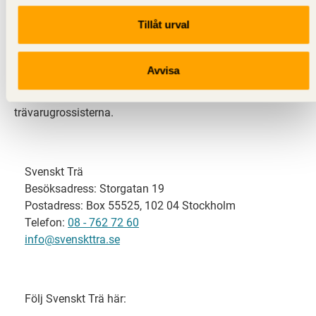
Tillåt urval
Svenskt Trä representerar svensk sågverksindustri
och är en del av branschorganisationen
Skogsindustrierna. Svenskt Trä företräder också
Avvisa
svensk limträ-, KL-trä- och förpackningsindustri samt
har ett nära samarbete med svensk bygghandel och
trävarugrossisterna.
Svenskt Trä
Besöksadress: Storgatan 19
Postadress: Box 55525, 102 04 Stockholm
Telefon:
08 - 762 72 60
info@svenskttra.se
Följ Svenskt Trä här: