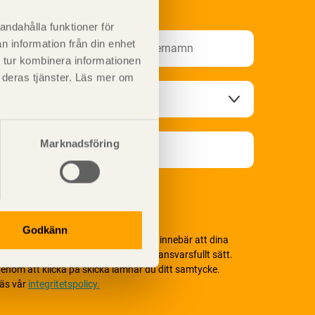
nformationsutskick!
andahålla funktioner för
n information från din enhet
 tur kombinera informationen
t deras tjänster. Läs mer om
Marknadsföring
Godkänn
i värnar om personlig integritet vilket innebär att dina
ersonuppgifter alltid hanteras på ett ansvarsfullt sätt.
enom att klicka på skicka lämnar du ditt samtycke.
äs vår
integritetspolicy.