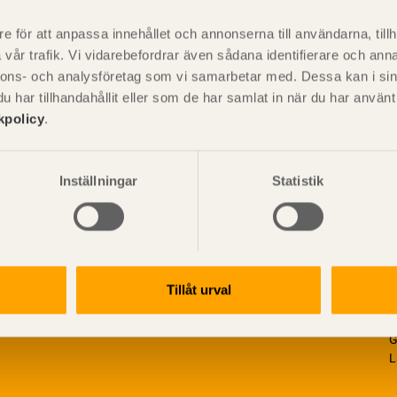
är svensk sågverksnärings
i
t beskriva träprodukter och deras
e för att anpassa innehållet och annonserna till användarna, tillh
vår trafik. Vi vidarebefordrar även sådana identifierare och anna
nnons- och analysföretag som vi samarbetar med. Dessa kan i sin
har tillhandahållit eller som de har samlat in när du har använ
kpolicy
.
Inställningar
Statistik
Tillåt urval
V
p
G
L