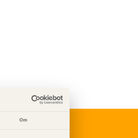
Om
renumerera på Svenskt Träs