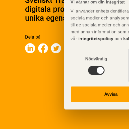
Svenskt Träs Produktkatalog 
Vi värnar om din integritet
digitala produktkatalog för at
Vi använder enhetsidentifierar
unika egenskaper.
sociala medier och analysera 
till de sociala medier och a
med annan information som du 
Dela på
vår
integritetspolicy
och
ka
Samtyckesval
Nödvändig
Avvisa