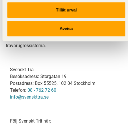
Tillåt urval
Svenskt Trä representerar svensk sågverksindustri
och är en del av branschorganisationen
Skogsindustrierna. Svenskt Trä företräder också
Avvisa
svensk limträ-, KL-trä- och förpackningsindustri samt
har ett nära samarbete med svensk bygghandel och
trävarugrossisterna.
Svenskt Trä
Besöksadress: Storgatan 19
Postadress: Box 55525, 102 04 Stockholm
Telefon:
08 - 762 72 60
info@svenskttra.se
Följ Svenskt Trä här: