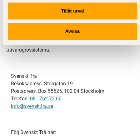
Tillåt urval
Svenskt Trä representerar svensk sågverksindustri
och är en del av branschorganisationen
Skogsindustrierna. Svenskt Trä företräder också
Avvisa
svensk limträ-, KL-trä- och förpackningsindustri samt
har ett nära samarbete med svensk bygghandel och
trävarugrossisterna.
Svenskt Trä
Besöksadress: Storgatan 19
Postadress: Box 55525, 102 04 Stockholm
Telefon:
08 - 762 72 60
info@svenskttra.se
Följ Svenskt Trä här: