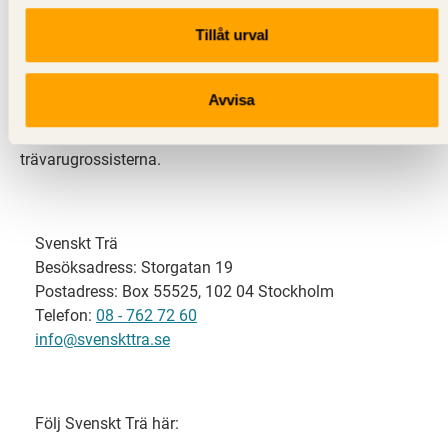
Tillåt urval
Svenskt Trä representerar svensk sågverksindustri
och är en del av branschorganisationen
Skogsindustrierna. Svenskt Trä företräder också
Avvisa
svensk limträ-, KL-trä- och förpackningsindustri samt
har ett nära samarbete med svensk bygghandel och
trävarugrossisterna.
Svenskt Trä
Besöksadress: Storgatan 19
Postadress: Box 55525, 102 04 Stockholm
Telefon:
08 - 762 72 60
info@svenskttra.se
Följ Svenskt Trä här: