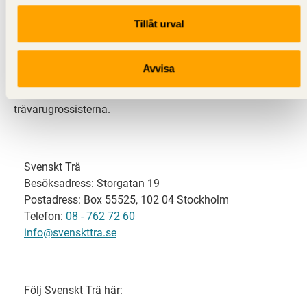
Tillåt urval
Svenskt Trä representerar svensk sågverksindustri
och är en del av branschorganisationen
Skogsindustrierna. Svenskt Trä företräder också
Avvisa
svensk limträ-, KL-trä- och förpackningsindustri samt
har ett nära samarbete med svensk bygghandel och
trävarugrossisterna.
Svenskt Trä
Besöksadress: Storgatan 19
Postadress: Box 55525, 102 04 Stockholm
Telefon:
08 - 762 72 60
info@svenskttra.se
Följ Svenskt Trä här: