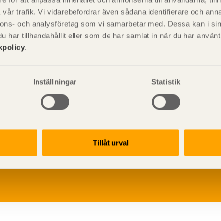
e för att anpassa innehållet och annonserna till användarna, tillh
vår trafik. Vi vidarebefordrar även sådana identifierare och anna
nnons- och analysföretag som vi samarbetar med. Dessa kan i sin
har tillhandahållit eller som de har samlat in när du har använ
kpolicy
.
Inställningar
Statistik
V
p
Tillåt urval
G
L