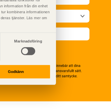
andahålla funktioner för
n information från din enhet
 tur kombinera informationen
t deras tjänster. Läs mer om
Marknadsföring
i värnar om personlig integritet vilket innebär att dina
ersonuppgifter alltid hanteras på ett ansvarsfullt sätt.
Godkänn
enom att klicka på skicka lämnar du ditt samtycke.
äs vår
integritetspolicy.