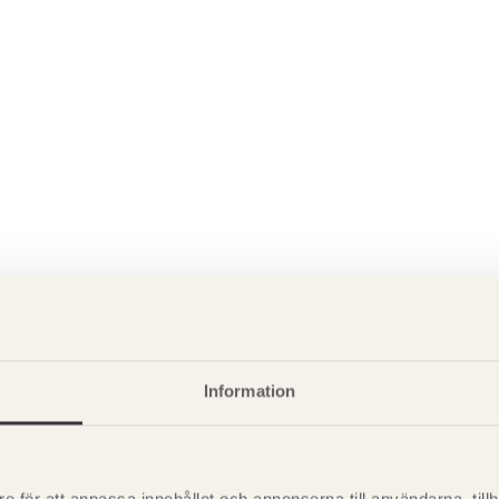
Information
P
är svensk sågverksnärings
i
t beskriva träprodukter och deras