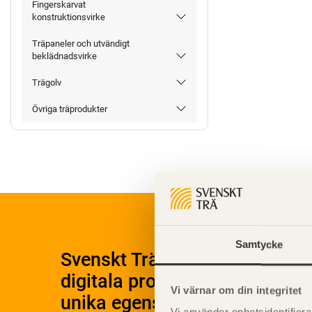
Fingerskarvat
konstruktionsvirke
Träpaneler och utvändigt
beklädnadsvirke
Trägolv
Övriga träprodukter
Samtycke
Svenskt Träs Produktkatalog 
digitala produktkatalog för at
Vi värnar om din integritet
unika egenskaper.