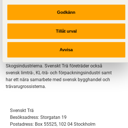
Godkänn
Svenskt Trä sprider kunskap om trä, träprodukter och
träbyggande för att främja ett hållbart samhälle och
Tillåt urval
en livskraftig sågverksnäring. Det gör vi genom att
inspirera, utbilda och driva teknisk utveckling.
Avvisa
Svenskt Trä representerar svensk sågverksindustri
och är en del av branschorganisationen
Skogsindustrierna. Svenskt Trä företräder också
svensk limträ-, KL-trä- och förpackningsindustri samt
har ett nära samarbete med svensk bygghandel och
trävarugrossisterna.
Svenskt Trä
Besöksadress: Storgatan 19
Postadress: Box 55525, 102 04 Stockholm