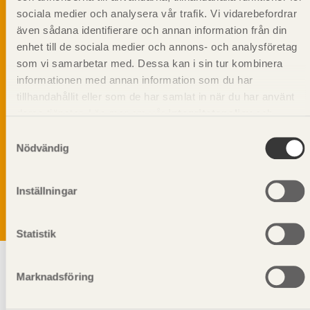
sociala medier och analysera vår trafik. Vi vidarebefordrar
även sådana identifierare och annan information från din
enhet till de sociala medier och annons- och analysföretag
som vi samarbetar med. Dessa kan i sin tur kombinera
informationen med annan information som du har
tillhandahållit eller som de har samlat in när du har använt
deras tjänster. Läs mer om vår
integritetspolicy
och
kakpolicy
.
Samtyckesval
Vi värnar om personlig integritet vilket innebär att dina
Nödvändig
personuppgifter alltid hanteras på ett ansvarsfullt sätt.
Genom att klicka på skicka lämnar du ditt samtycke.
Läs vår
integritetspolicy.
Inställningar
Statistik
Marknadsföring