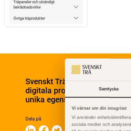
Träpaneler och utvändigt
beklädnadsvirke
Övriga träprodukter
Svenskt Träs Produktkatalog 
digitala produktkatalog för at
Samtycke
unika egenskaper.
Vi värnar om din integritet
Vi använder enhetsidentifierar
Dela på
sociala medier och analysera 