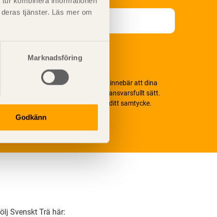
 tur kombinera informationen
t deras tjänster. Läs mer om
Marknadsföring
i värnar om personlig integritet vilket innebär att dina
ersonuppgifter alltid hanteras på ett ansvarsfullt sätt.
enom att klicka på skicka lämnar du ditt samtycke.
äs vår
integritetspolicy.
Godkänn
ölj Svenskt Trä här: