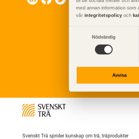
till de sociala medier och a
med annan information som du 
vår
integritetspolicy
och
ka
Samtyckesval
Nödvändig
Avvisa
Svenskt Trä sprider kunskap om trä, träprodukter