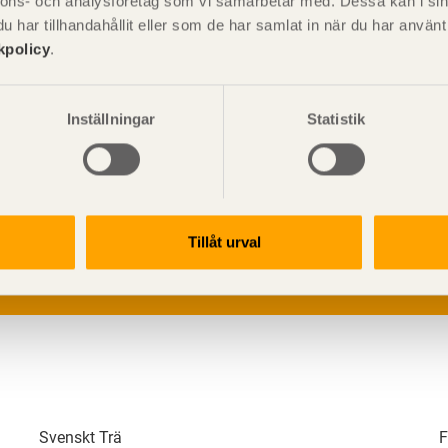
nnons- och analysföretag som vi samarbetar med. Dessa kan i sin
har tillhandahållit eller som de har samlat in när du har använ
kpolicy
.
Inställningar
Statistik
V
p
G
L
Tillåt urval
Svenskt Trä
F