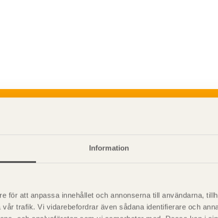
P
är svensk sågverksnärings
i
t beskriva träprodukter och deras
Information
e för att anpassa innehållet och annonserna till användarna, tillh
vår trafik. Vi vidarebefordrar även sådana identifierare och anna