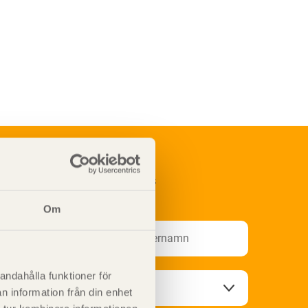
renumerera på Svenskt Träs
nformationsutskick!
Om
andahålla funktioner för
n information från din enhet