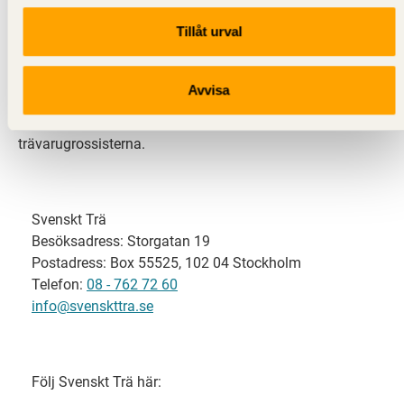
Tillåt urval
Svenskt Trä representerar svensk sågverksindustri
och är en del av branschorganisationen
Skogsindustrierna. Svenskt Trä företräder också
Avvisa
svensk limträ-, KL-trä- och förpackningsindustri samt
har ett nära samarbete med svensk bygghandel och
trävarugrossisterna.
Svenskt Trä
Besöksadress: Storgatan 19
Postadress: Box 55525, 102 04 Stockholm
Telefon:
08 - 762 72 60
info@svenskttra.se
Följ Svenskt Trä här: