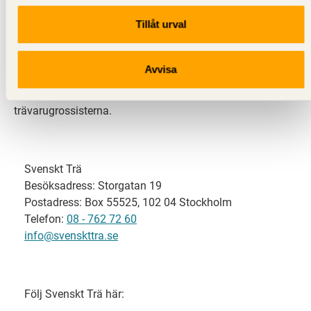
Tillåt urval
Svenskt Trä representerar svensk sågverksindustri
och är en del av branschorganisationen
Skogsindustrierna. Svenskt Trä företräder också
Avvisa
svensk limträ-, KL-trä- och förpackningsindustri samt
har ett nära samarbete med svensk bygghandel och
trävarugrossisterna.
Svenskt Trä
Besöksadress: Storgatan 19
Postadress: Box 55525, 102 04 Stockholm
Telefon:
08 - 762 72 60
info@svenskttra.se
Följ Svenskt Trä här: