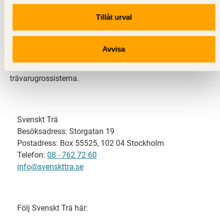
Tillåt urval
Svenskt Trä representerar svensk sågverksindustri
och är en del av branschorganisationen
Skogsindustrierna. Svenskt Trä företräder också
Avvisa
svensk limträ-, KL-trä- och förpackningsindustri samt
har ett nära samarbete med svensk bygghandel och
trävarugrossisterna.
Svenskt Trä
Besöksadress: Storgatan 19
Postadress: Box 55525, 102 04 Stockholm
Telefon:
08 - 762 72 60
info@svenskttra.se
Följ Svenskt Trä här: