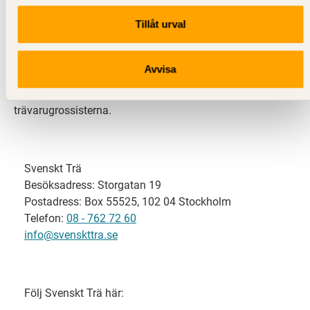
Tillåt urval
Svenskt Trä representerar svensk sågverksindustri
och är en del av branschorganisationen
Skogsindustrierna. Svenskt Trä företräder också
Avvisa
svensk limträ-, KL-trä- och förpackningsindustri samt
har ett nära samarbete med svensk bygghandel och
trävarugrossisterna.
Svenskt Trä
Besöksadress: Storgatan 19
Postadress: Box 55525, 102 04 Stockholm
Telefon:
08 - 762 72 60
info@svenskttra.se
Följ Svenskt Trä här: