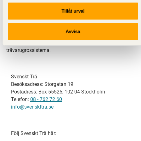
Tillåt urval
Svenskt Trä representerar svensk sågverksindustri
och är en del av branschorganisationen
Skogsindustrierna. Svenskt Trä företräder också
Avvisa
svensk limträ-, KL-trä- och förpackningsindustri samt
har ett nära samarbete med svensk bygghandel och
trävarugrossisterna.
Svenskt Trä
Besöksadress: Storgatan 19
Postadress: Box 55525, 102 04 Stockholm
Telefon:
08 - 762 72 60
info@svenskttra.se
Följ Svenskt Trä här: