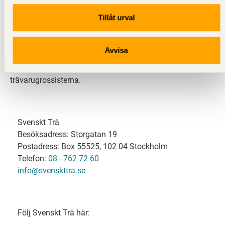
Tillåt urval
Svenskt Trä representerar svensk sågverksindustri
och är en del av branschorganisationen
Skogsindustrierna. Svenskt Trä företräder också
Avvisa
svensk limträ-, KL-trä- och förpackningsindustri samt
har ett nära samarbete med svensk bygghandel och
trävarugrossisterna.
Svenskt Trä
Besöksadress: Storgatan 19
Postadress: Box 55525, 102 04 Stockholm
Telefon:
08 - 762 72 60
info@svenskttra.se
Följ Svenskt Trä här: