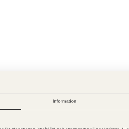
Information
P
är svensk sågverksnärings
i
t beskriva träprodukter och deras