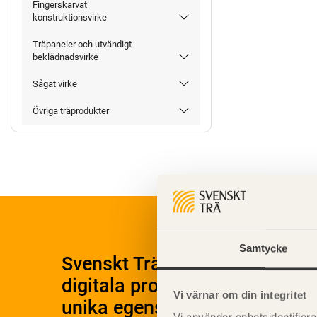
Fingerskarvat
konstruktionsvirke
Träpaneler och utvändigt
beklädnadsvirke
Sågat virke
Övriga träprodukter
Samtycke
Svenskt Träs Produktkatalog 
digitala produktkatalog för at
Vi värnar om din integritet
unika egenskaper.