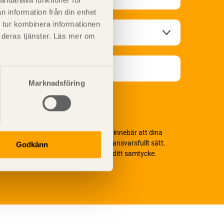
andahålla funktioner för
n information från din enhet
 tur kombinera informationen
t deras tjänster. Läs mer om
Marknadsföring
i värnar om personlig integritet vilket innebär att dina
ersonuppgifter alltid hanteras på ett ansvarsfullt sätt.
Godkänn
enom att klicka på skicka lämnar du ditt samtycke.
äs vår
integritetspolicy.