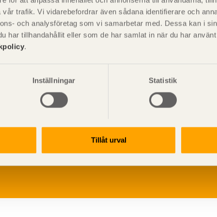
e för att anpassa innehållet och annonserna till användarna, tillh
vår trafik. Vi vidarebefordrar även sådana identifierare och anna
nnons- och analysföretag som vi samarbetar med. Dessa kan i sin
har tillhandahållit eller som de har samlat in när du har använ
kpolicy
.
Inställningar
Statistik
V
p
Tillåt urval
G
L