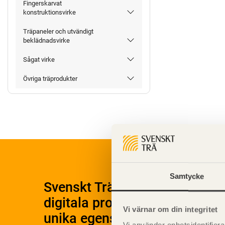
Fingerskarvat
konstruktionsvirke
Träpaneler och utvändigt
beklädnadsvirke
Sågat virke
Övriga träprodukter
Samtycke
Svenskt Träs Produktkatalog 
digitala produktkatalog för at
Vi värnar om din integritet
unika egenskaper.