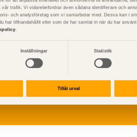
e för att anpassa innehållet och annonserna till användarna, tillh
vår trafik. Vi vidarebefordrar även sådana identifierare och anna
nnons- och analysföretag som vi samarbetar med. Dessa kan i sin
har tillhandahållit eller som de har samlat in när du har använ
kpolicy
.
Inställningar
Statistik
V
p
Tillåt urval
G
L