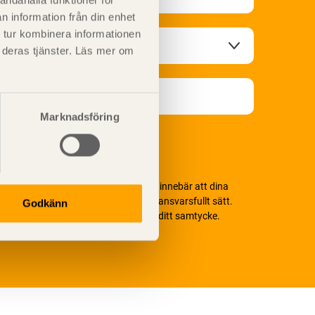
andahålla funktioner för
n information från din enhet
 tur kombinera informationen
t deras tjänster. Läs mer om
Marknadsföring
i värnar om personlig integritet vilket innebär att dina
ersonuppgifter alltid hanteras på ett ansvarsfullt sätt.
Godkänn
enom att klicka på skicka lämnar du ditt samtycke.
äs vår
integritetspolicy.