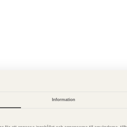
Information
P
är svensk sågverksnärings
i
t beskriva träprodukter och deras