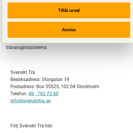
Tillåt urval
Svenskt Trä representerar svensk sågverksindustri
och är en del av branschorganisationen
Skogsindustrierna. Svenskt Trä företräder också
Avvisa
svensk limträ-, KL-trä- och förpackningsindustri samt
har ett nära samarbete med svensk bygghandel och
trävarugrossisterna.
Svenskt Trä
Besöksadress: Storgatan 19
Postadress: Box 55525, 102 04 Stockholm
Telefon:
08 - 762 72 60
info@svenskttra.se
Följ Svenskt Trä här: