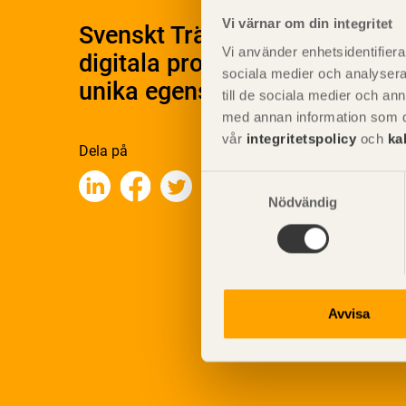
Vi värnar om din integritet
Svenskt Träs Produktkatalog 
Vi använder enhetsidentifierar
digitala produktkatalog för at
sociala medier och analysera 
unika egenskaper.
till de sociala medier och a
med annan information som du 
vår
integritetspolicy
och
ka
Dela på
Samtyckesval
Nödvändig
Avvisa