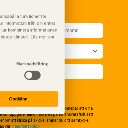
renumerera på Svenskt Träs
nformationsutskick!
andahålla funktioner för
n information från din enhet
 tur kombinera informationen
t deras tjänster. Läs mer om
Marknadsföring
Godkänn
i värnar om personlig integritet vilket innebär att dina
ersonuppgifter alltid hanteras på ett ansvarsfullt sätt.
enom att klicka på skicka lämnar du ditt samtycke.
äs vår
integritetspolicy.