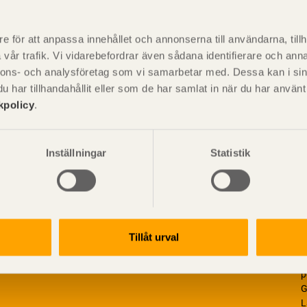
P
är svensk sågverksnärings
i
e för att anpassa innehållet och annonserna till användarna, tillh
t beskriva träprodukter och deras
vår trafik. Vi vidarebefordrar även sådana identifierare och anna
nnons- och analysföretag som vi samarbetar med. Dessa kan i sin
har tillhandahållit eller som de har samlat in när du har använ
kpolicy
.
Inställningar
Statistik
Tillåt urval
V
p
G
L