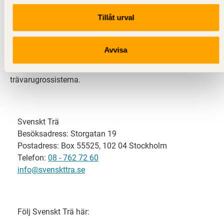
Tillåt urval
Svenskt Trä representerar svensk sågverksindustri
och är en del av branschorganisationen
Skogsindustrierna. Svenskt Trä företräder också
Avvisa
svensk limträ-, KL-trä- och förpackningsindustri samt
har ett nära samarbete med svensk bygghandel och
trävarugrossisterna.
Svenskt Trä
Besöksadress: Storgatan 19
Postadress: Box 55525, 102 04 Stockholm
Telefon:
08 - 762 72 60
info@svenskttra.se
Följ Svenskt Trä här: