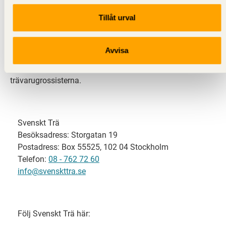
Tillåt urval
Svenskt Trä representerar svensk sågverksindustri
och är en del av branschorganisationen
Skogsindustrierna. Svenskt Trä företräder också
Avvisa
svensk limträ-, KL-trä- och förpackningsindustri samt
har ett nära samarbete med svensk bygghandel och
trävarugrossisterna.
Svenskt Trä
Besöksadress: Storgatan 19
Postadress: Box 55525, 102 04 Stockholm
Telefon:
08 - 762 72 60
info@svenskttra.se
Följ Svenskt Trä här: