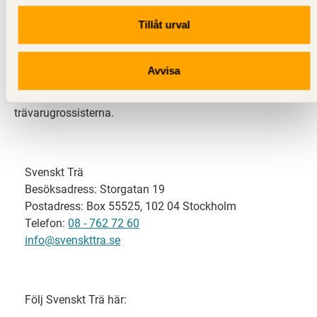
Tillåt urval
Svenskt Trä representerar svensk sågverksindustri
och är en del av branschorganisationen
Skogsindustrierna. Svenskt Trä företräder också
Avvisa
svensk limträ-, KL-trä- och förpackningsindustri samt
har ett nära samarbete med svensk bygghandel och
trävarugrossisterna.
Svenskt Trä
Besöksadress: Storgatan 19
Postadress: Box 55525, 102 04 Stockholm
Telefon:
08 - 762 72 60
info@svenskttra.se
Följ Svenskt Trä här: