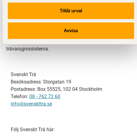
Tillåt urval
Svenskt Trä representerar svensk sågverksindustri
och är en del av branschorganisationen
Skogsindustrierna. Svenskt Trä företräder också
Avvisa
svensk limträ-, KL-trä- och förpackningsindustri samt
har ett nära samarbete med svensk bygghandel och
trävarugrossisterna.
Svenskt Trä
Besöksadress: Storgatan 19
Postadress: Box 55525, 102 04 Stockholm
Telefon:
08 - 762 72 60
info@svenskttra.se
Följ Svenskt Trä här: