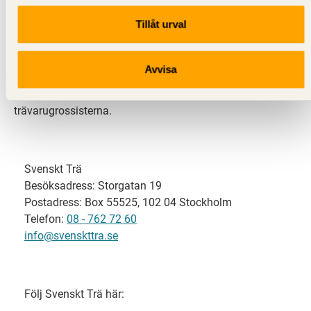
Tillåt urval
Svenskt Trä representerar svensk sågverksindustri
och är en del av branschorganisationen
Skogsindustrierna. Svenskt Trä företräder också
Avvisa
svensk limträ-, KL-trä- och förpackningsindustri samt
har ett nära samarbete med svensk bygghandel och
trävarugrossisterna.
Svenskt Trä
Besöksadress: Storgatan 19
Postadress: Box 55525, 102 04 Stockholm
Telefon:
08 - 762 72 60
info@svenskttra.se
Följ Svenskt Trä här: