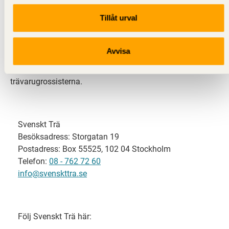
Tillåt urval
Svenskt Trä representerar svensk sågverksindustri
och är en del av branschorganisationen
Skogsindustrierna. Svenskt Trä företräder också
Avvisa
svensk limträ-, KL-trä- och förpackningsindustri samt
har ett nära samarbete med svensk bygghandel och
trävarugrossisterna.
Svenskt Trä
Besöksadress: Storgatan 19
Postadress: Box 55525, 102 04 Stockholm
Telefon:
08 - 762 72 60
info@svenskttra.se
Följ Svenskt Trä här: