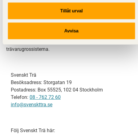
Tillåt urval
Svenskt Trä representerar svensk sågverksindustri
och är en del av branschorganisationen
Skogsindustrierna. Svenskt Trä företräder också
Avvisa
svensk limträ-, KL-trä- och förpackningsindustri samt
har ett nära samarbete med svensk bygghandel och
trävarugrossisterna.
Svenskt Trä
Besöksadress: Storgatan 19
Postadress: Box 55525, 102 04 Stockholm
Telefon:
08 - 762 72 60
info@svenskttra.se
Följ Svenskt Trä här: