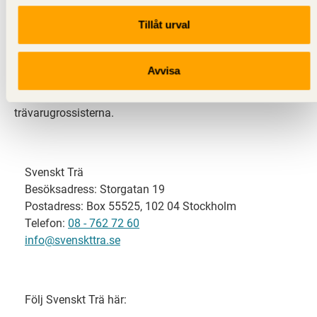
Tillåt urval
Svenskt Trä representerar svensk sågverksindustri
och är en del av branschorganisationen
Skogsindustrierna. Svenskt Trä företräder också
Avvisa
svensk limträ-, KL-trä- och förpackningsindustri samt
har ett nära samarbete med svensk bygghandel och
trävarugrossisterna.
Svenskt Trä
Besöksadress: Storgatan 19
Postadress: Box 55525, 102 04 Stockholm
Telefon:
08 - 762 72 60
info@svenskttra.se
Följ Svenskt Trä här: