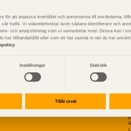
P
är svensk sågverksnärings
i
e för att anpassa innehållet och annonserna till användarna, tillh
t beskriva träprodukter och deras
vår trafik. Vi vidarebefordrar även sådana identifierare och anna
nnons- och analysföretag som vi samarbetar med. Dessa kan i sin
har tillhandahållit eller som de har samlat in när du har använ
kpolicy
.
Inställningar
Statistik
Tillåt urval
V
p
G
L