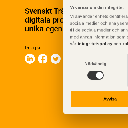
Vi värnar om din integritet
Svenskt Träs Produktkatalog 
Vi använder enhetsidentifierar
digitala produktkatalog för at
sociala medier och analysera 
unika egenskaper.
till de sociala medier och a
med annan information som du 
vår
integritetspolicy
och
ka
Dela på
Samtyckesval
Nödvändig
Avvisa