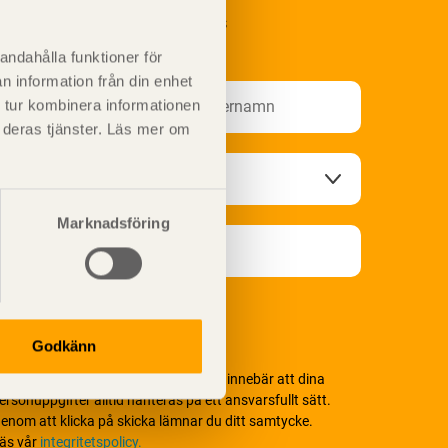
renumerera på Svenskt Träs
nformationsutskick!
andahålla funktioner för
n information från din enhet
 tur kombinera informationen
t deras tjänster. Läs mer om
Marknadsföring
Godkänn
i värnar om personlig integritet vilket innebär att dina
ersonuppgifter alltid hanteras på ett ansvarsfullt sätt.
enom att klicka på skicka lämnar du ditt samtycke.
äs vår
integritetspolicy.