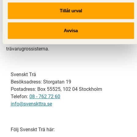
Tillåt urval
Svenskt Trä representerar svensk sågverksindustri
och är en del av branschorganisationen
Skogsindustrierna. Svenskt Trä företräder också
Avvisa
svensk limträ-, KL-trä- och förpackningsindustri samt
har ett nära samarbete med svensk bygghandel och
trävarugrossisterna.
Svenskt Trä
Besöksadress: Storgatan 19
Postadress: Box 55525, 102 04 Stockholm
Telefon:
08 - 762 72 60
info@svenskttra.se
Följ Svenskt Trä här: