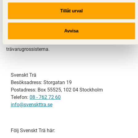
Tillåt urval
Svenskt Trä representerar svensk sågverksindustri
och är en del av branschorganisationen
Skogsindustrierna. Svenskt Trä företräder också
Avvisa
svensk limträ-, KL-trä- och förpackningsindustri samt
har ett nära samarbete med svensk bygghandel och
trävarugrossisterna.
Svenskt Trä
Besöksadress: Storgatan 19
Postadress: Box 55525, 102 04 Stockholm
Telefon:
08 - 762 72 60
info@svenskttra.se
Följ Svenskt Trä här: