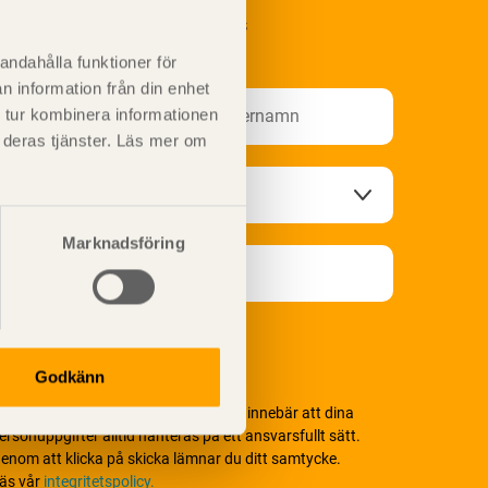
renumerera på Svenskt Träs
nformationsutskick!
andahålla funktioner för
n information från din enhet
 tur kombinera informationen
t deras tjänster. Läs mer om
Marknadsföring
Godkänn
i värnar om personlig integritet vilket innebär att dina
ersonuppgifter alltid hanteras på ett ansvarsfullt sätt.
enom att klicka på skicka lämnar du ditt samtycke.
äs vår
integritetspolicy.