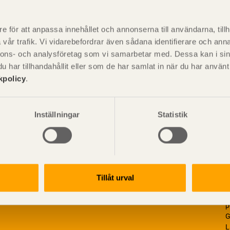
P
är svensk sågverksnärings
i
e för att anpassa innehållet och annonserna till användarna, tillh
t beskriva träprodukter och deras
vår trafik. Vi vidarebefordrar även sådana identifierare och anna
nnons- och analysföretag som vi samarbetar med. Dessa kan i sin
har tillhandahållit eller som de har samlat in när du har använ
kpolicy
.
Inställningar
Statistik
Tillåt urval
V
p
G
L