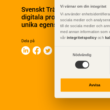
Vi värnar om din integritet
Svenskt Träs Produktkatalog 
Vi använder enhetsidentifierar
digitala produktkatalog för at
sociala medier och analysera 
unika egenskaper.
till de sociala medier och a
med annan information som du 
vår
integritetspolicy
och
ka
Dela på
Samtyckesval
Nödvändig
Avvisa