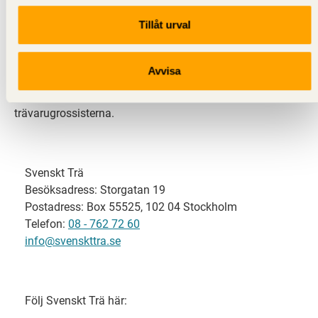
Tillåt urval
Svenskt Trä representerar svensk sågverksindustri
och är en del av branschorganisationen
Skogsindustrierna. Svenskt Trä företräder också
Avvisa
svensk limträ-, KL-trä- och förpackningsindustri samt
har ett nära samarbete med svensk bygghandel och
trävarugrossisterna.
Svenskt Trä
Besöksadress: Storgatan 19
Postadress: Box 55525, 102 04 Stockholm
Telefon:
08 - 762 72 60
info@svenskttra.se
Följ Svenskt Trä här: