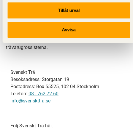
Tillåt urval
Svenskt Trä representerar svensk sågverksindustri
och är en del av branschorganisationen
Skogsindustrierna. Svenskt Trä företräder också
Avvisa
svensk limträ-, KL-trä- och förpackningsindustri samt
har ett nära samarbete med svensk bygghandel och
trävarugrossisterna.
Svenskt Trä
Besöksadress: Storgatan 19
Postadress: Box 55525, 102 04 Stockholm
Telefon:
08 - 762 72 60
info@svenskttra.se
Följ Svenskt Trä här: