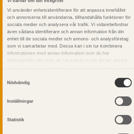
Vi värnar om din integritet
Vi använder enhetsidentifierare för att anpassa innehållet
och annonserna till användarna, tillhandahålla funktioner för
sociala medier och analysera vår trafik. Vi vidarebefordrar
även sådana identifierare och annan information från din
enhet till de sociala medier och annons- och analysföretag
som vi samarbetar med. Dessa kan i sin tur kombinera
informationen med annan information som du har
tillhandahållit eller som de har samlat in när du har använt
deras tjänster. Läs mer om vår
integritetspolicy
och
kakpolicy
.
Samtyckesval
Nödvändig
Vi värnar om personlig integritet vilket innebär att dina
Inställningar
personuppgifter alltid hanteras på ett ansvarsfullt sätt.
Genom att klicka på skicka lämnar du ditt samtycke.
Läs vår
integritetspolicy.
Statistik