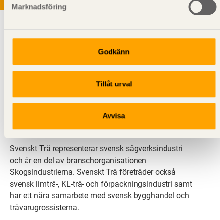
Marknadsföring
Godkänn
Tillåt urval
Svenskt Trä sprider kunskap om trä, träprodukter och
träbyggande för att främja ett hållbart samhälle och
en livskraftig sågverksnäring. Det gör vi genom att
Avvisa
inspirera, utbilda och driva teknisk utveckling.
Svenskt Trä representerar svensk sågverksindustri
och är en del av branschorganisationen
Skogsindustrierna. Svenskt Trä företräder också
svensk limträ-, KL-trä- och förpackningsindustri samt
har ett nära samarbete med svensk bygghandel och
trävarugrossisterna.