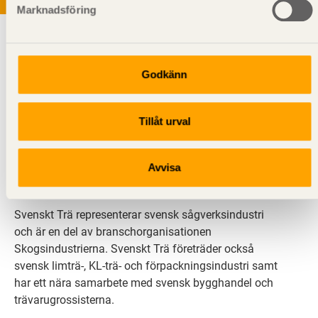
Marknadsföring
Godkänn
Tillåt urval
Svenskt Trä sprider kunskap om trä, träprodukter och
träbyggande för att främja ett hållbart samhälle och
en livskraftig sågverksnäring. Det gör vi genom att
Avvisa
inspirera, utbilda och driva teknisk utveckling.
Svenskt Trä representerar svensk sågverksindustri
och är en del av branschorganisationen
Skogsindustrierna. Svenskt Trä företräder också
svensk limträ-, KL-trä- och förpackningsindustri samt
har ett nära samarbete med svensk bygghandel och
trävarugrossisterna.