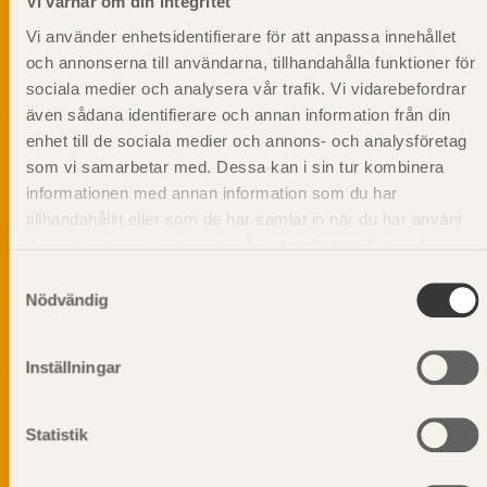
Vi värnar om din integritet
Vi använder enhetsidentifierare för att anpassa innehållet
och annonserna till användarna, tillhandahålla funktioner för
sociala medier och analysera vår trafik. Vi vidarebefordrar
även sådana identifierare och annan information från din
enhet till de sociala medier och annons- och analysföretag
som vi samarbetar med. Dessa kan i sin tur kombinera
informationen med annan information som du har
tillhandahållit eller som de har samlat in när du har använt
deras tjänster. Läs mer om vår
integritetspolicy
och
kakpolicy
.
Samtyckesval
Nödvändig
Vi värnar om personlig integritet vilket innebär att dina
Inställningar
personuppgifter alltid hanteras på ett ansvarsfullt sätt.
Genom att klicka på skicka lämnar du ditt samtycke.
Läs vår
integritetspolicy.
Statistik