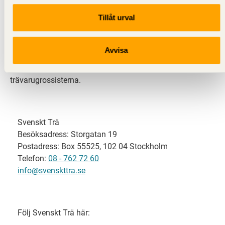
Tillåt urval
Svenskt Trä representerar svensk sågverksindustri
och är en del av branschorganisationen
Skogsindustrierna. Svenskt Trä företräder också
Avvisa
svensk limträ-, KL-trä- och förpackningsindustri samt
har ett nära samarbete med svensk bygghandel och
trävarugrossisterna.
Svenskt Trä
Besöksadress: Storgatan 19
Postadress: Box 55525, 102 04 Stockholm
Telefon:
08 - 762 72 60
info@svenskttra.se
Följ Svenskt Trä här: